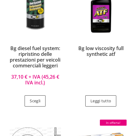
Bg diesel fuel system:
Bg low viscosity full
ripristino delle
synthetic atf
prestazioni per veicoli
commerciali leggeri
37,10
€
+ IVA (
45,26
€
IVA incl.)
Scegli
Leggi tutto
In offerta!