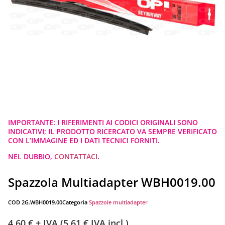
IMPORTANTE: I RIFERIMENTI AI CODICI ORIGINALI SONO
INDICATIVI; IL PRODOTTO RICERCATO VA SEMPRE VERIFICATO
CON L’IMMAGINE ED I DATI TECNICI FORNITI.
NEL DUBBIO,
CONTATTACI
.
Spazzola Multiadapter WBH0019.00
COD
2G.WBH0019.00
Categoria
Spazzole multiadapter
4,60
€
+ IVA (
5,61
€
IVA incl.)