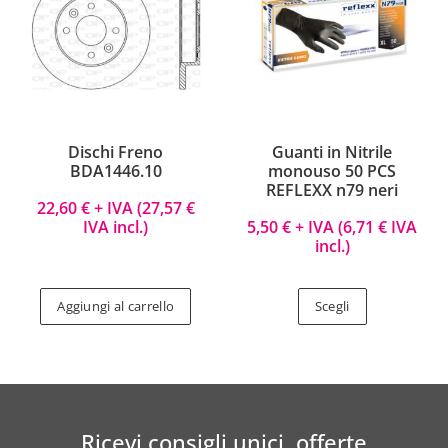
Dischi Freno
Guanti in Nitrile
BDA1446.10
monouso 50 PCS
REFLEXX n79 neri
22,60
€
+ IVA (
27,57
€
IVA incl.)
5,50
€
+ IVA (
6,71
€
IVA
incl.)
Aggiungi al carrello
Scegli
Ricevi consigli unici, offerte