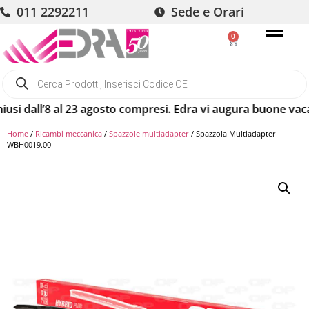
011 2292211
Sede e Orari
0
ll’8 al 23 agosto compresi. Edra vi augura buone vacanze! G
Home
/
Ricambi meccanica
/
Spazzole multiadapter
/ Spazzola Multiadapter
WBH0019.00