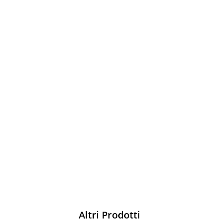
Sparco
Vesti Sparco: stile, sicurezza e comfort
per ogni pilota. Scopri l'eccellenza sulla
pista
Acquista
Altri Prodotti