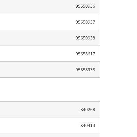
95650936
95650937
95650938
95658617
95658938
X40268
X40413