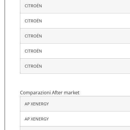
CITROËN
CITROËN
CITROËN
CITROËN
CITROËN
Comparazioni After market
AP XENERGY
AP XENERGY