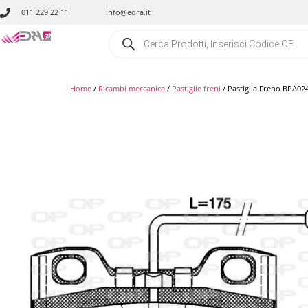
011 229 22 11
info@edra.it
Home
/
Ricambi meccanica
/
Pastiglie freni
/ Pastiglia Freno BPA02