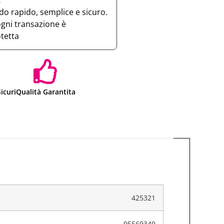
e
o rapido, semplice e sicuro.
ogni transazione è
otetta
icuri
Qualità Garantita
425321
95569340