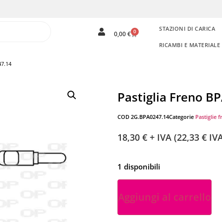
STAZIONI DI CARICA
0
0,00
€
RICAMBI E MATERIAL
47.14
Pastiglia Freno B
COD
2G.BPA0247.14
Categorie
Pastiglie f
18,30
€
+ IVA (
22,33
€
IVA
1 disponibili
Aggiungi al carrello