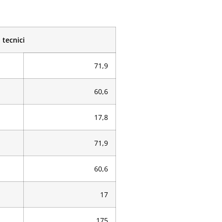
 tecnici
71,9
60,6
17,8
71,9
60,6
17
175