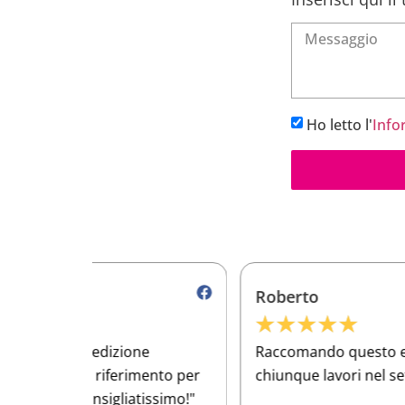
Ho letto l'
Info
Roberto
★
★
★
★
★
e
Raccomando questo e-commerce a
ento per
chiunque lavori nel settore meccanico!
issimo!"