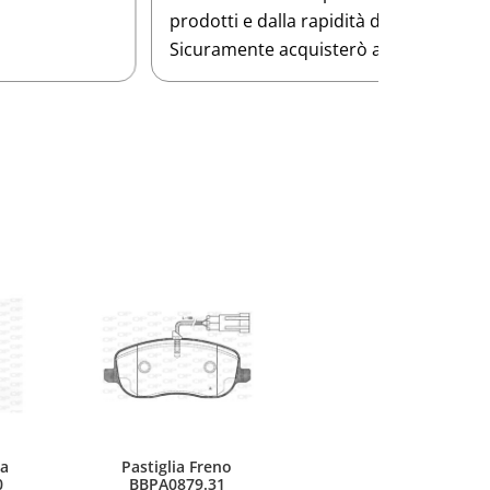
rodotti e dalla rapidità della spedizione.
Sicuramente acquisterò ancora!
a
Pastiglia Freno
0
BBPA0879.31