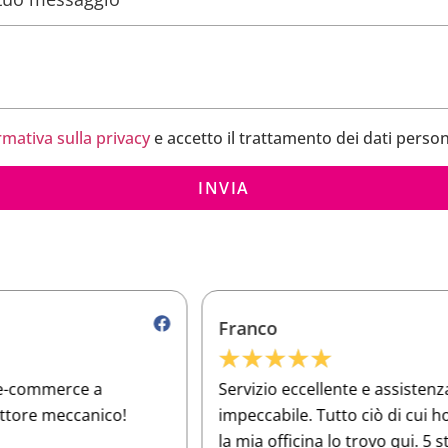
rmativa sulla privacy
e accetto il trattamento dei dati person
INVIA
Franco
★
★
★
★
★
Servizio eccellente e assistenza clienti
O
impeccabile. Tutto ciò di cui ho bisogno per
a
la mia officina lo trovo qui. 5 stelle meritate!
e