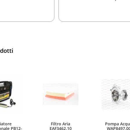
p
odotti
iatore
Filtro Aria
Pompa Acqu
onale PB12-
EAF3462.10
WAP8497.0