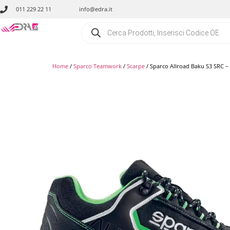
011 229 22 11
info@edra.it
Home
/
Sparco Teamwork
/
Scarpe
/ Sparco Allroad Baku S3 SRC – 