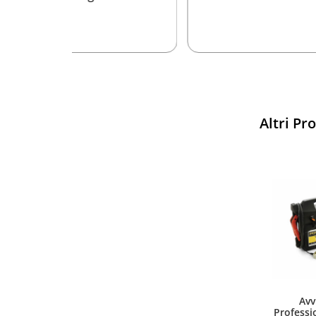
Altri Pr
Sparco
Vesti Sparco: stile, sicurezza
Avv
e comfort per ogni pilota.
Professi