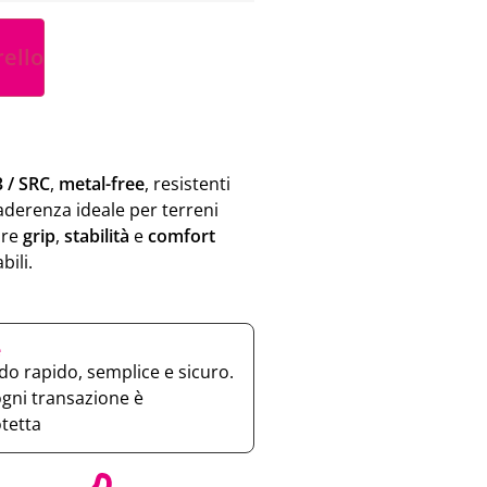
rello
3 / SRC
,
metal-free
, resistenti
 aderenza ideale per terreni
ire
grip
,
stabilità
e
comfort
bili.
e
o rapido, semplice e sicuro.
ogni transazione è
otetta