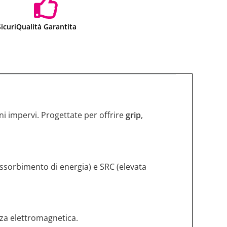
icuri
Qualità Garantita
eni impervi. Progettate per offrire
grip
,
’assorbimento di energia) e SRC (elevata
enza elettromagnetica.