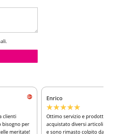
ali.
Enrico
Frances
★
★
★
★
★
★
★
★
ttimo servizio e prodotti di alta qualità Ho
Ho compra
cquistato diversi articoli per la mia officina
per lavor
 sono rimasto colpito dalla qualità dei
qualità si