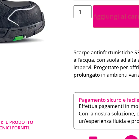
Aggiungi al car
Scarpe antinfortunistiche
S
all’acqua, con suola ad alta
impervi. Progettate per offr
prolungato
in ambienti varia
Pagamento sicuro e facil
Effettua pagamenti in mod
Con la nostra soluzione, 
un’esperienza fluida e pr
VI; IL PRODOTTO
NICI FORNITI.