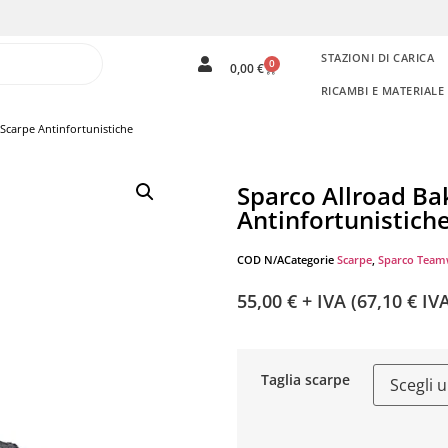
STAZIONI DI CARICA
0
0,00
€
RICAMBI E MATERIAL
Scarpe Antinfortunistiche
Sparco Allroad Ba
Antinfortunistich
COD
N/A
Categorie
Scarpe
,
Sparco Team
55,00
€
+ IVA (
67,10
€
IVA
Taglia scarpe