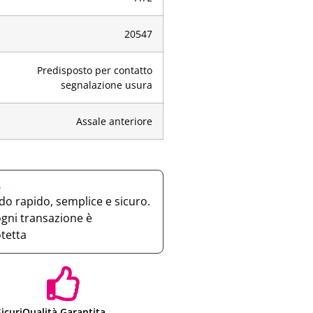
20547
Predisposto per contatto
segnalazione usura
Assale anteriore
e
o rapido, semplice e sicuro.
ogni transazione è
otetta
icuri
Qualità Garantita