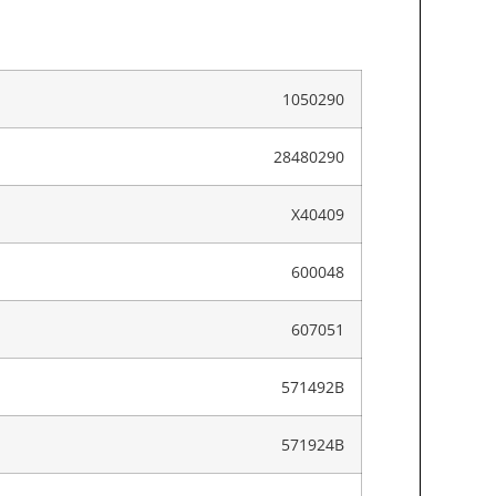
1050290
28480290
X40409
600048
607051
571492B
571924B