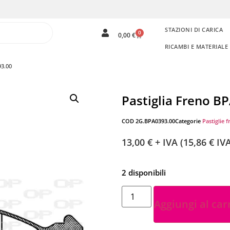
STAZIONI DI CARICA
0
0,00
€
RICAMBI E MATERIAL
93.00
Pastiglia Freno B
COD
2G.BPA0393.00
Categorie
Pastiglie f
13,00
€
+ IVA (
15,86
€
IVA
2 disponibili
Aggiungi al car