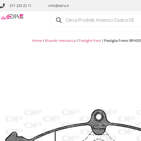
011 229 22 11
info@edra.it
Home
/
Ricambi meccanica
/
Pastiglie freni
/ Pastiglia Freno BPA03