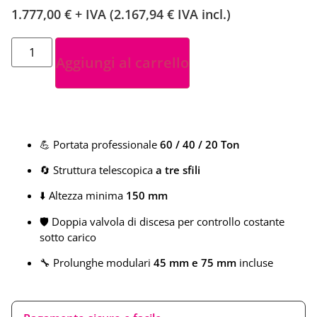
1.777,00
€
+ IVA (
2.167,94
€
IVA incl.)
Aggiungi al carrello
💪 Portata professionale
60 / 40 / 20 Ton
🔄 Struttura telescopica
a tre sfili
⬇️ Altezza minima
150 mm
🛡️ Doppia valvola di discesa per controllo costante
sotto carico
🔧 Prolunghe modulari
45 mm e 75 mm
incluse