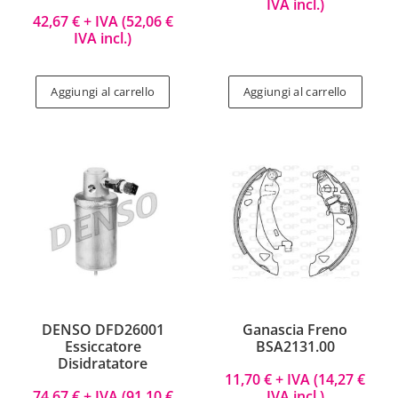
IVA incl.)
42,67
€
+ IVA (
52,06
€
IVA incl.)
Aggiungi al carrello
Aggiungi al carrello
DENSO DFD26001
Ganascia Freno
Essiccatore
BSA2131.00
Disidratatore
11,70
€
+ IVA (
14,27
€
74,67
€
+ IVA (
91,10
€
IVA incl.)