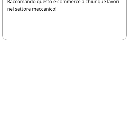
Raccomando questo e-commerce a chiunque lavori
nel settore meccanico!
Sparco
Vesti Sparco: stile, sicurezza e comfort
per ogni pilota. Scopri l'eccellenza sulla
pista