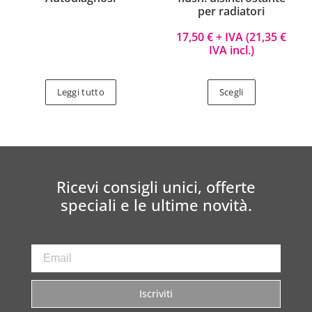
per radiatori
17,50
€
+ IVA (
21,35
€
IVA incl.)
Leggi tutto
Scegli
Ricevi consigli unici, offerte
speciali e le ultime novità.
Iscriviti