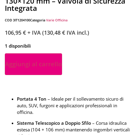
130×120 mm – Valvola di Sicurezza
Integrata
COD
3IT1204100
Categoria
Varie Officina
106,95
€
+ IVA (
130,48
€
IVA incl.)
1 disponibili
Aggiungi al carrello
Portata 4 Ton
– Ideale per il sollevamento sicuro di
auto, SUV, furgoni e applicazioni professionali in
officina.
Sistema Telescopico a Doppio Sfilo
– Corsa idraulica
estesa (104 + 106 mm) mantenendo ingombri verticali