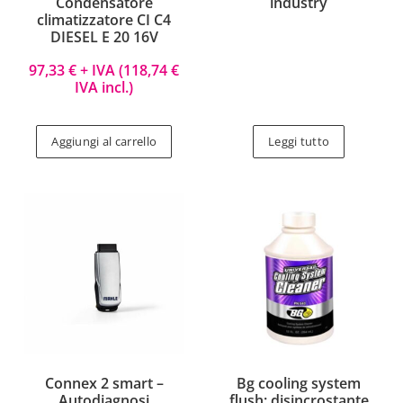
Condensatore
industry
climatizzatore CI C4
DIESEL E 20 16V
97,33
€
+ IVA (
118,74
€
IVA incl.)
Aggiungi al carrello
Leggi tutto
Connex 2 smart –
Bg cooling system
Autodiagnosi
flush: disincrostante