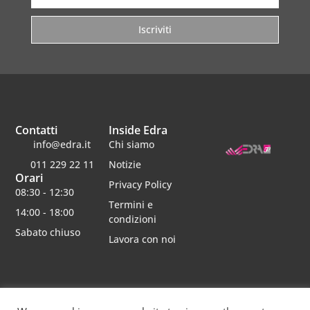
Iscriviti
Contatti
Inside Edra
info@edra.it
Chi siamo
011 229 22 11
Notizie
Orari
Privacy Policy
08:30 - 12:30
Termini e
14:00 - 18:00
condizioni
Sabato chiuso
Lavora con noi
Edra srl | Via schiaparelli 16 | 10148 torino | p.iva 06482750012 | Capitale Sociale 30000 interamente
versato | rea 790234 registro imprese re