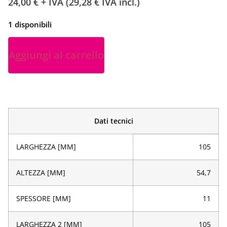
24,00
€
+ IVA (
29,28
€
IVA incl.)
1 disponibili
Aggiungi al carrello
Dati tecnici
LARGHEZZA [MM]
105
ALTEZZA [MM]
54,7
SPESSORE [MM]
11
LARGHEZZA 2 [MM]
105