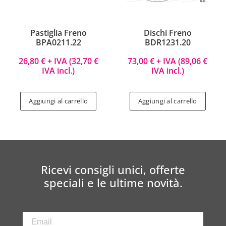
Pastiglia Freno
Dischi Freno
BPA0211.22
BDR1231.20
26,80
€
+ IVA (
32,70
€
73,00
€
+ IVA (
89,06
€
IVA incl.)
IVA incl.)
Aggiungi al carrello
Aggiungi al carrello
Ricevi consigli unici, offerte
speciali e le ultime novità.