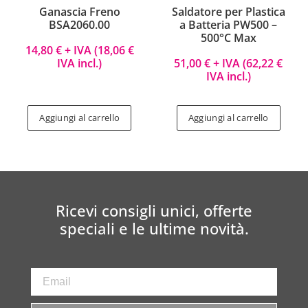
Ganascia Freno
Saldatore per Plastica
BSA2060.00
a Batteria PW500 –
500°C Max
14,80
€
+ IVA (
18,06
€
IVA incl.)
51,00
€
+ IVA (
62,22
€
IVA incl.)
Aggiungi al carrello
Aggiungi al carrello
Ricevi consigli unici, offerte
speciali e le ultime novità.