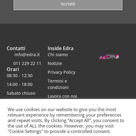
Iscriviti
Contatti
Inside Edra
info@edra.it
Chi siamo
011 229 22 11
Notizie
Orari
Privacy Policy
08:30 - 12:30
Termini e
14:00 - 18:00
condizioni
Sabato chiuso
Lavora con noi
We use cookies on our website to give you the most
relevant experience by remembering your preferences
and repeat visits. By clicking “Accept All”, you consent to
Edra srl | Via schiaparelli 16 | 10148 torino | p.iva 06482750012 | Capitale Sociale 30000 interamente
the use of ALL the cookies. However, you may visit
versato | rea 790234 registro imprese re
"Cookie Settings" to provide a controlled consent.
Questo sito è protetto da Google reCAPTCHA v3,
Privacy Policy
e
Terms of Service
di
Google.