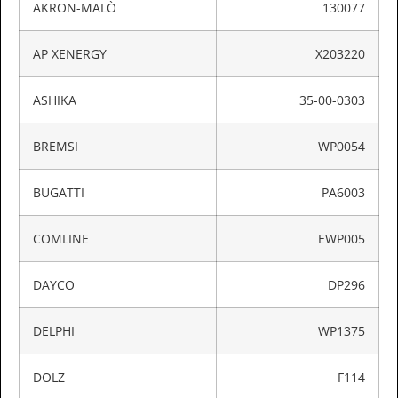
AKRON-MALÒ
130077
AP XENERGY
X203220
ASHIKA
35-00-0303
BREMSI
WP0054
BUGATTI
PA6003
COMLINE
EWP005
DAYCO
DP296
DELPHI
WP1375
DOLZ
F114