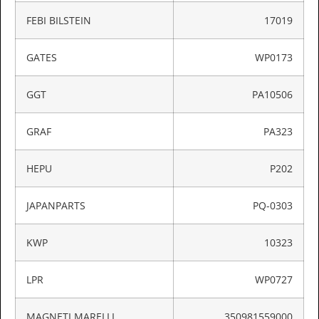
FEBI BILSTEIN
17019
GATES
WP0173
GGT
PA10506
GRAF
PA323
HEPU
P202
JAPANPARTS
PQ-0303
KWP
10323
LPR
WP0727
MAGNETI MARELLI
350981559000