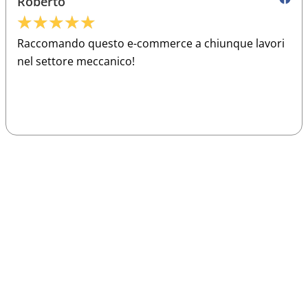
Roberto
★
★
★
★
★
Raccomando questo e-commerce a chiunque lavori
nel settore meccanico!
Sparco
Vesti Sparco: stile, sicurezza e comfort
per ogni pilota. Scopri l'eccellenza sulla