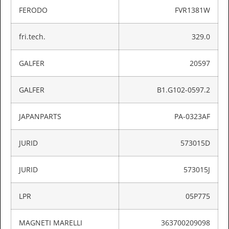
FERODO
FVR1381W
fri.tech.
329.0
GALFER
20597
GALFER
B1.G102-0597.2
JAPANPARTS
PA-0323AF
JURID
573015D
JURID
573015J
LPR
05P775
MAGNETI MARELLI
363700209098