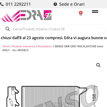
011 2292211
Sede e Orari
0
si dall’8 al 23 agosto compresi. Edra vi augura buone vacan
Home
/
Ricambi meccanica
/
Riscaldatori
/ DENSO DRR12001 RISCALDATORE Iveco
DAILY – ALL MODELS