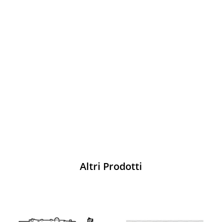
Vesti Sparco: stile, sicurezza e comfort
per ogni pilota. Scopri l'eccellenza sulla
pista
Acquista
Altri Prodotti