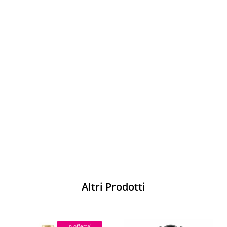
Sparco
Vesti Sparco: stile, sicurezza e comfort
per ogni pilota. Scopri l'eccellenza sulla
pista
Acquista
Altri Prodotti
In offerta!