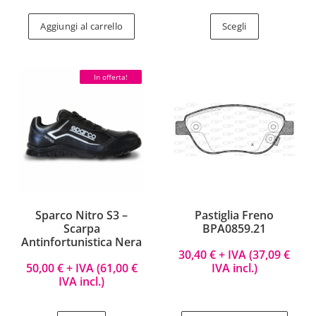
Aggiungi al carrello
Scegli
In offerta!
Sparco Nitro S3 –
Pastiglia Freno
Scarpa
BPA0859.21
Antinfortunistica Nera
30,40
€
+ IVA (
37,09
€
50,00
€
+ IVA (
61,00
€
IVA incl.)
IVA incl.)