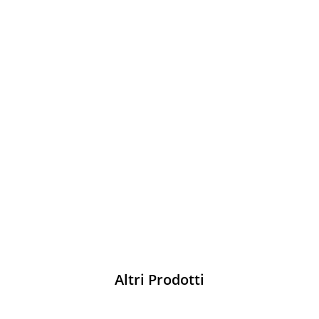
Sparco
Vesti Sparco: stile, sicurezza e comfort
per ogni pilota. Scopri l'eccellenza sulla
pista
Acquista
Altri Prodotti