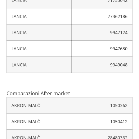
LANCIA
71753042
LANCIA
77362186
LANCIA
9947124
LANCIA
9947630
LANCIA
9949048
Comparazioni After market
AKRON-MALÒ
1050362
AKRON-MALÒ
1050412
AKRON-MALÒ
28480362