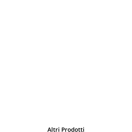
Sparco
Vesti Sparco: stile, sicurezza e comfort
per ogni pilota. Scopri l'eccellenza sulla
pista
Acquista
Altri Prodotti