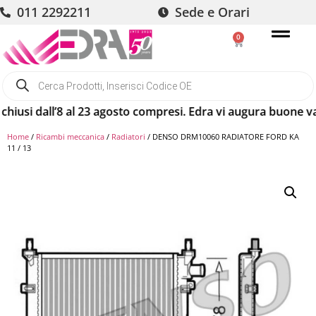
011 2292211
Sede e Orari
0
si dall’8 al 23 agosto compresi. Edra vi augura buone vacan
Home
/
Ricambi meccanica
/
Radiatori
/ DENSO DRM10060 RADIATORE FORD KA
11 / 13