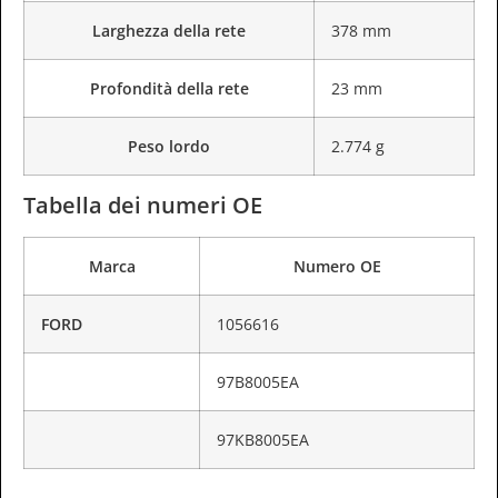
Larghezza della rete
378 mm
Profondità della rete
23 mm
Peso lordo
2.774 g
Tabella dei numeri OE
Marca
Numero OE
FORD
1056616
97B8005EA
97KB8005EA