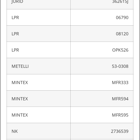
JURID
362615J
LPR
06790
LPR
08120
LPR
OPK526
METELLI
53-0308
MINTEX
MFR333
MINTEX
MFR594
MINTEX
MFR595
NK
2736539