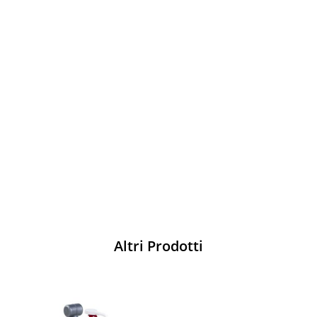
Vesti Sparco: stile, sicurezza e comfort
per ogni pilota. Scopri l'eccellenza sulla
pista
Acquista
Altri Prodotti