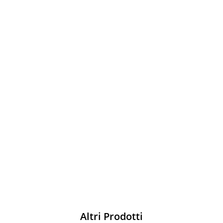
Sparco
Vesti Sparco: stile, sicurezza e comfort
per ogni pilota. Scopri l'eccellenza sulla
pista
Acquista
Altri Prodotti