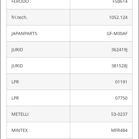
FERODO
FSB614
fri.tech.
1052.124
JAPANPARTS
GF-M00AF
JURID
362419J
JURID
381528J
LPR
01191
LPR
07750
METELLI
53-0237
MINTEX
MFR484