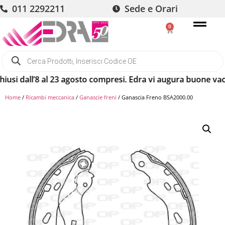
011 2292211
Sede e Orari
0
all’8 al 23 agosto compresi. Edra vi augura buone vacanze! G
Home
/
Ricambi meccanica
/
Ganascie freni
/ Ganascia Freno BSA2000.00