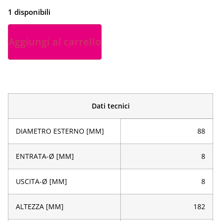
1 disponibili
Aggiungi al carrello
Dati tecnici
DIAMETRO ESTERNO [MM]
88
ENTRATA-Ø [MM]
8
USCITA-Ø [MM]
8
ALTEZZA [MM]
182