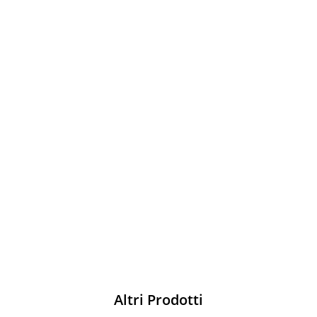
Sparco
Vesti Sparco: stile, sicurezza e comfort
per ogni pilota. Scopri l'eccellenza sulla
pista
Acquista
Altri Prodotti