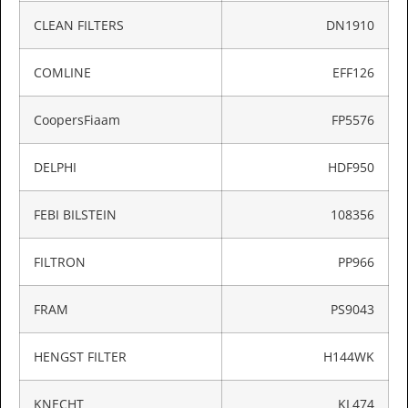
CLEAN FILTERS
DN1910
COMLINE
EFF126
CoopersFiaam
FP5576
DELPHI
HDF950
FEBI BILSTEIN
108356
FILTRON
PP966
FRAM
PS9043
HENGST FILTER
H144WK
KNECHT
KL474