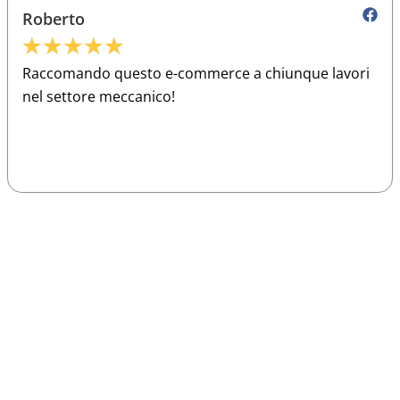
Roberto
★
★
★
★
★
Raccomando questo e-commerce a chiunque lavori
nel settore meccanico!
Sparco
Vesti Sparco: stile, sicurezza e comfort