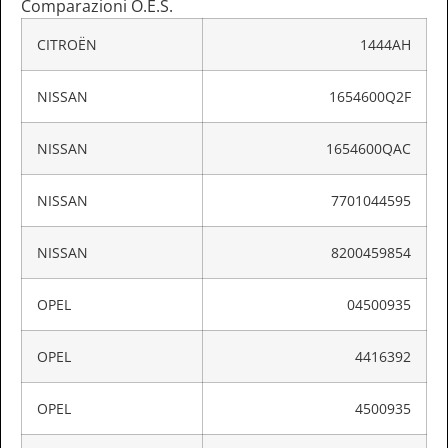
Comparazioni O.E.S.
CITROËN
1444AH
NISSAN
1654600Q2F
NISSAN
1654600QAC
NISSAN
7701044595
NISSAN
8200459854
OPEL
04500935
OPEL
4416392
OPEL
4500935