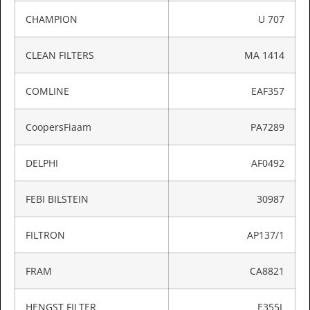
CHAMPION
U 707
CLEAN FILTERS
MA 1414
COMLINE
EAF357
CoopersFiaam
PA7289
DELPHI
AF0492
FEBI BILSTEIN
30987
FILTRON
AP137/1
FRAM
CA8821
HENGST FILTER
E355L