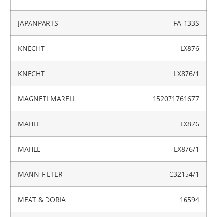
JAPANPARTS
FA-133S
KNECHT
LX876
KNECHT
LX876/1
MAGNETI MARELLI
152071761677
MAHLE
LX876
MAHLE
LX876/1
MANN-FILTER
C32154/1
MEAT & DORIA
16594