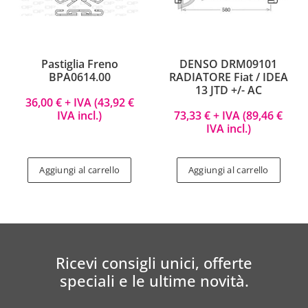
Pastiglia Freno
DENSO DRM09101
BPA0614.00
RADIATORE Fiat / IDEA
13 JTD +/- AC
36,00
€
+ IVA (
43,92
€
IVA incl.)
73,33
€
+ IVA (
89,46
€
IVA incl.)
Aggiungi al carrello
Aggiungi al carrello
Ricevi consigli unici, offerte
speciali e le ultime novità.