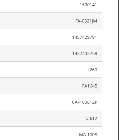
1500141
FA-0321JM
1457429791
1457433758
L260
FA1645
CAF100612P
U 612
MA 1008