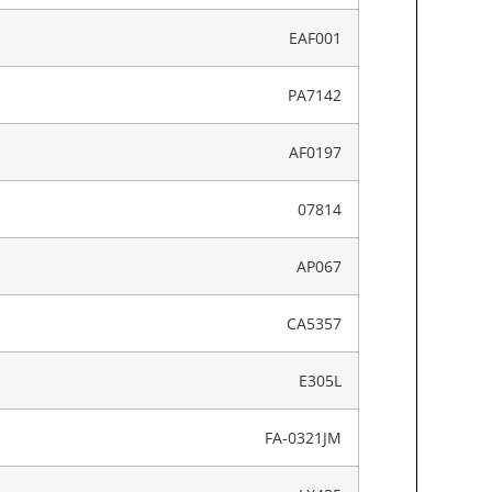
EAF001
PA7142
AF0197
07814
AP067
CA5357
E305L
FA-0321JM