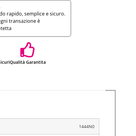
e
o rapido, semplice e sicuro.
ogni transazione è
otetta
icuri
Qualità Garantita
1444N0