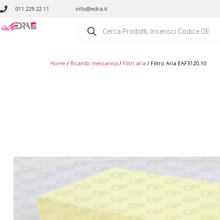
011 229 22 11
info@edra.it
Home
/
Ricambi meccanica
/
Filtri aria
/ Filtro Aria EAF3120.10