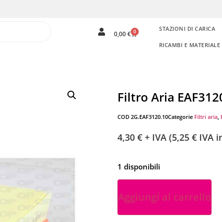
STAZIONI DI CARICA
0
0,00
€
RICAMBI E MATERIAL
Filtro Aria EAF312
COD
2G.EAF3120.10
Categorie
Filtri aria
,
4,30
€
+ IVA (
5,25
€
IVA in
1 disponibili
Aggiungi al carrello