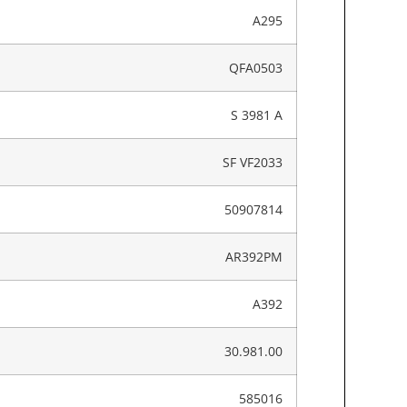
A295
QFA0503
S 3981 A
SF VF2033
50907814
AR392PM
A392
30.981.00
585016