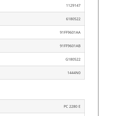
1129147
6180522
91FF9601AA
91FF9601AB
G180522
1444N0
PC 2280 E