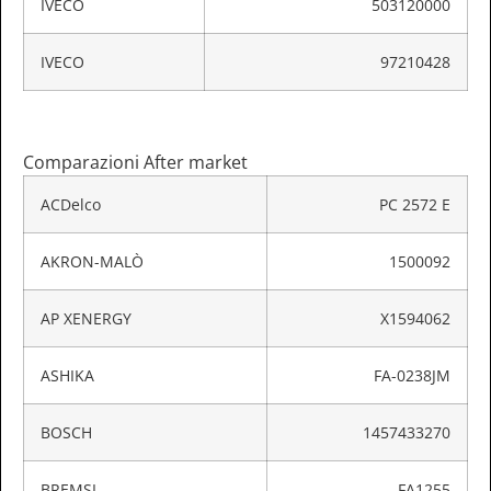
IVECO
503120000
IVECO
97210428
Comparazioni After market
ACDelco
PC 2572 E
AKRON-MALÒ
1500092
AP XENERGY
X1594062
ASHIKA
FA-0238JM
BOSCH
1457433270
BREMSI
FA1255