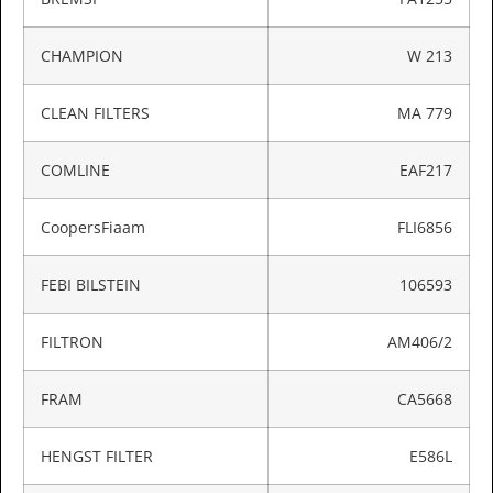
CHAMPION
W 213
CLEAN FILTERS
MA 779
COMLINE
EAF217
CoopersFiaam
FLI6856
FEBI BILSTEIN
106593
FILTRON
AM406/2
FRAM
CA5668
HENGST FILTER
E586L