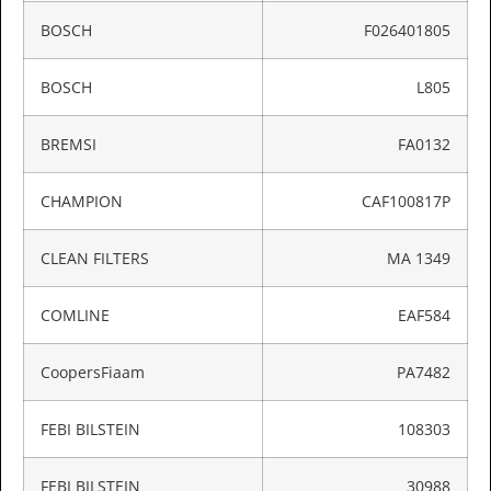
BOSCH
F026401805
BOSCH
L805
BREMSI
FA0132
CHAMPION
CAF100817P
CLEAN FILTERS
MA 1349
COMLINE
EAF584
CoopersFiaam
PA7482
FEBI BILSTEIN
108303
FEBI BILSTEIN
30988