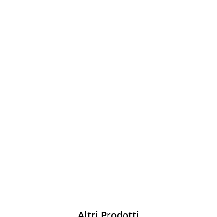
Sparco
Vesti Sparco: stile, sicurezza e comfort
per ogni pilota. Scopri l'eccellenza sulla
pista
Acquista
Altri Prodotti