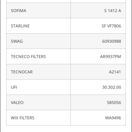
SOFIMA
S 1412 A
STARLINE
SF VF7806
SWAG
60930988
TECNECO FILTERS
AR9937PM
TECNOCAR
A2141
UFI
30.302.00
VALEO
585056
WIX FILTERS
WA9496