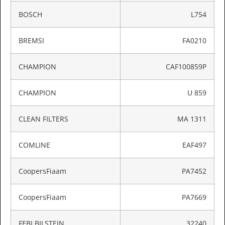
BOSCH
L754
BREMSI
FA0210
CHAMPION
CAF100859P
CHAMPION
U 859
CLEAN FILTERS
MA 1311
COMLINE
EAF497
CoopersFiaam
PA7452
CoopersFiaam
PA7669
FEBI BILSTEIN
32240