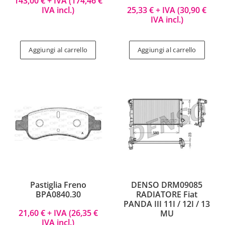
143,00
€
+ IVA (
174,46
€
IVA incl.)
25,33
€
+ IVA (
30,90
€
IVA incl.)
Aggiungi al carrello
Aggiungi al carrello
Pastiglia Freno
DENSO DRM09085
BPA0840.30
RADIATORE Fiat
PANDA III 11I / 12I / 13
21,60
€
+ IVA (
26,35
€
MU
IVA incl.)