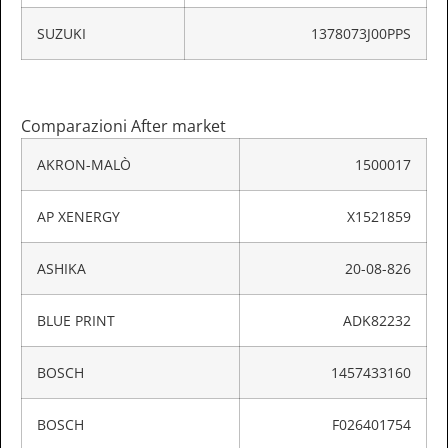
SUZUKI
1378073J00PPS
Comparazioni After market
AKRON-MALÒ
1500017
AP XENERGY
X1521859
ASHIKA
20-08-826
BLUE PRINT
ADK82232
BOSCH
1457433160
BOSCH
F026401754