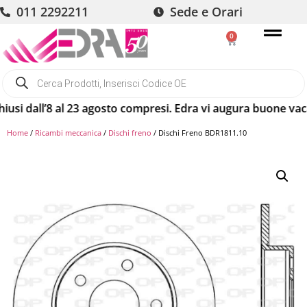
011 2292211
Sede e Orari
0
l’8 al 23 agosto compresi. Edra vi augura buone vacanze! Gl
Home
/
Ricambi meccanica
/
Dischi freno
/ Dischi Freno BDR1811.10