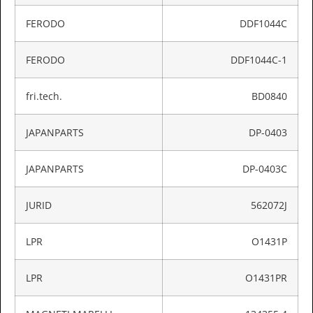
FERODO
DDF1044C
FERODO
DDF1044C-1
fri.tech.
BD0840
JAPANPARTS
DP-0403
JAPANPARTS
DP-0403C
JURID
562072J
LPR
O1431P
LPR
O1431PR