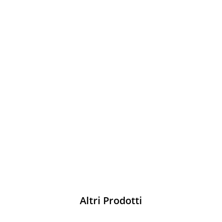
Sparco
Vesti Sparco: stile, sicurezza e comfort
per ogni pilota. Scopri l'eccellenza sulla
pista
Acquista
Altri Prodotti