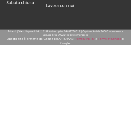
Sabato chiuso
Lavora con noi
Edra srl | Via schiaparelli 16 | 10148 torino | p.iva 06482750012 | Capitale Sociale 30000 interamente
versato | rea 790234 registro imprese re
Questo sito è protetto da Google reCAPTCHA v3,
Privacy Policy
e
Terms of Service
di
Google.