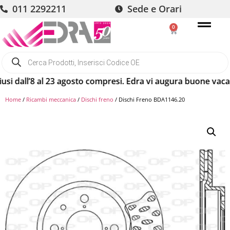
011 2292211
Sede e Orari
0
l’8 al 23 agosto compresi. Edra vi augura buone vacanze! Gli
Home
/
Ricambi meccanica
/
Dischi freno
/ Dischi Freno BDA1146.20