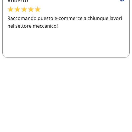
Roberto
★
★
★
★
★
Raccomando questo e-commerce a chiunque lavori
nel settore meccanico!
Sparco
Vesti Sparco: stile, sicurezza e comfort
per ogni pilota. Scopri l'eccellenza sulla