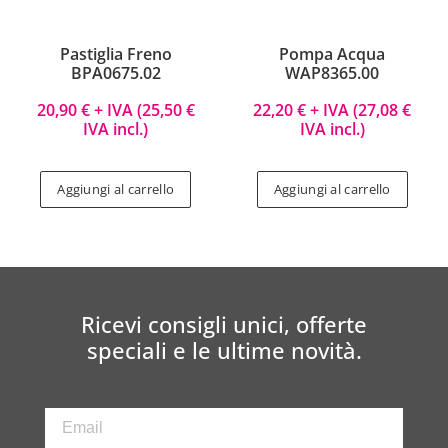
Pastiglia Freno
Pompa Acqua
BPA0675.02
WAP8365.00
20,90
€
+ IVA (
25,50
€
22,20
€
+ IVA (
27,08
€
IVA incl.)
IVA incl.)
Aggiungi al carrello
Aggiungi al carrello
Ricevi consigli unici, offerte
speciali e le ultime novità.