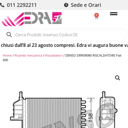
011 2292211
Sede e Orari
0
usi dall’8 al 23 agosto compresi. Edra vi augura buone vacan
Home
/
Ricambi meccanica
/
Riscaldatori
/ DENSO DRR09080 RISCALDATORE Fiat
600