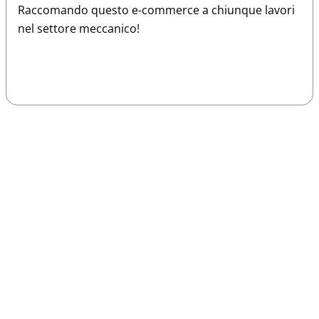
Raccomando questo e-commerce a chiunque lavori
nel settore meccanico!
Sparco
Vesti Sparco: stile, sicurezza e comfort
per ogni pilota. Scopri l'eccellenza sulla
pista