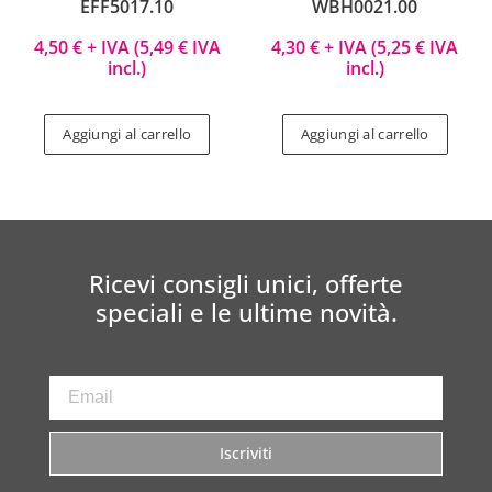
EFF5017.10
WBH0021.00
4,50
€
+ IVA (
5,49
€
IVA
4,30
€
+ IVA (
5,25
€
IVA
incl.)
incl.)
Aggiungi al carrello
Aggiungi al carrello
Ricevi consigli unici, offerte
speciali e le ultime novità.
Iscriviti