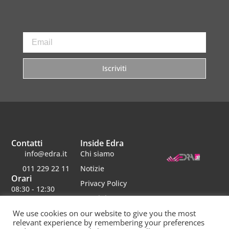
Iscriviti
Contatti
Inside Edra
info@edra.it
Chi siamo
011 229 22 11
Notizie
Orari
Privacy Policy
08:30 - 12:30
Termini e
14:00 - 18:00
condizioni
We use cookies on our website to give you the most
Sabato chiuso
relevant experience by remembering your preferences
Lavora con noi