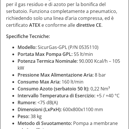
per il gas residuo e di azoto per la bonifica del
serbatoio. Funziona completamente a pneumatico,
richiedendo solo una linea d’aria compressa, ed è
certificato
ATEX
e conforme alle
direttive CE
.
Specifiche Tecniche:
Modello:
SicurGas-GPL (P/N 0535110)
Portata Max Pompa GPL:
55 lt/min
Potenza Termica Nominale:
90.000 Kcal/h – 105
kW
Pressione Max Alimentazione Aria:
8 bar
Consumo Max Aria:
160 lt/min
Consumo Azoto (serbatoio 50 lt):
0,22 Nm³
Intervallo Temperatura di Esercizio:
+5 / +40 °C
Rumore:
<75 dB(A)
Dimensioni (LxPxH):
600x800x1100 mm
Peso:
38 kg
Metodo di Svuotamento:
Pompa a membrane