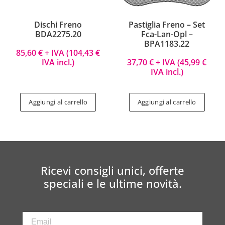
Dischi Freno
Pastiglia Freno – Set
BDA2275.20
Fca-Lan-Opl –
BPA1183.22
85,60
€
+ IVA (
104,43
€
IVA incl.)
37,70
€
+ IVA (
45,99
€
IVA incl.)
Aggiungi al carrello
Aggiungi al carrello
Ricevi consigli unici, offerte
speciali e le ultime novità.