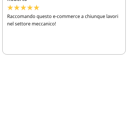
★
★
★
★
★
Raccomando questo e-commerce a chiunque lavori
nel settore meccanico!
Sparco
Vesti Sparco: stile, sicurezza e comfort
per ogni pilota. Scopri l'eccellenza sulla