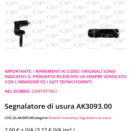
IMPORTANTE: I RIFERIMENTI AI CODICI ORIGINALI SONO
INDICATIVI; IL PRODOTTO RICERCATO VA SEMPRE VERIFICATO
CON L’IMMAGINE ED I DATI TECNICI FORNITI.
NEL DUBBIO,
CONTATTACI
.
Segnalatore di usura AK3093.00
COD
2G.AK3093.00
Categorie
Ricambi meccanica
,
Segnalatore di usura
2,60
€
+ IVA (
3,17
€
IVA incl.)