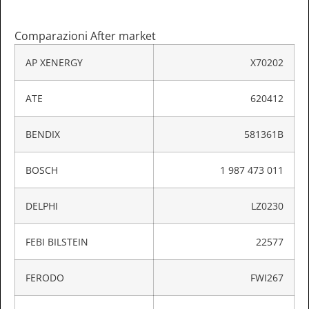
Comparazioni After market
AP XENERGY
X70202
ATE
620412
BENDIX
581361B
BOSCH
1 987 473 011
DELPHI
LZ0230
FEBI BILSTEIN
22577
FERODO
FWI267