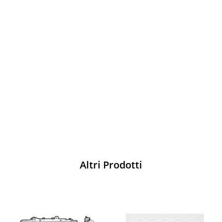
Vesti Sparco: stile, sicurezza e comfort
per ogni pilota. Scopri l'eccellenza sulla
pista
Acquista
Altri Prodotti