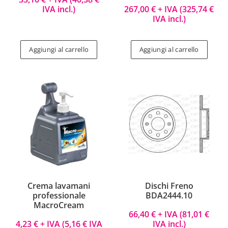
IVA incl.)
267,00
€
+ IVA (
325,74
€
IVA incl.)
Aggiungi al carrello
Aggiungi al carrello
Crema lavamani
Dischi Freno
professionale
BDA2444.10
MacroCream
66,40
€
+ IVA (
81,01
€
4,23
€
+ IVA (
5,16
€
IVA
IVA incl.)