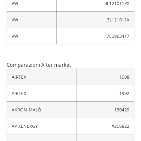
VW
3L121011PX
VW
3L121011X
VW
7E0963417
Comparazioni After market
AIRTEX
1908
AIRTEX
1992
AKRON-MALÒ
130429
AP XENERGY
X206822