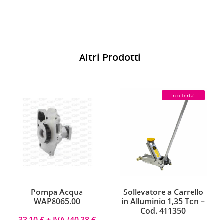
Altri Prodotti
In offerta!
Pompa Acqua
Sollevatore a Carrello
WAP8065.00
in Alluminio 1,35 Ton –
Cod. 411350
33,10
€
+ IVA (
40,38
€