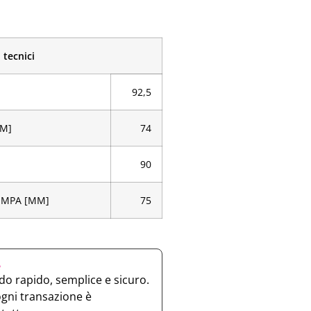
 tecnici
92,5
MM]
74
90
OMPA [MM]
75
e
o rapido, semplice e sicuro.
ogni transazione è