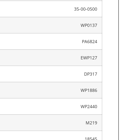
35-00-0500
WP0137
PA6824
EWP127
DP317
WP1886
WP2440
M219
18545