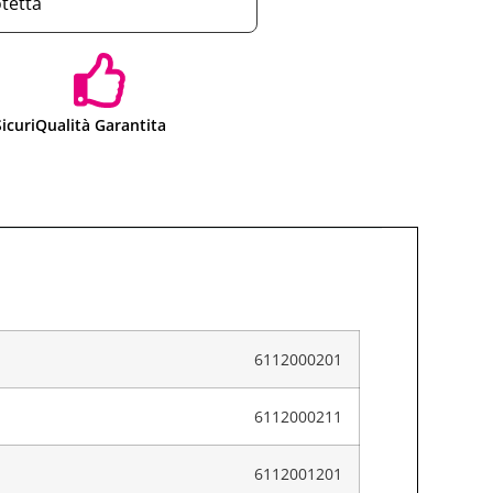
otetta
icuri
Qualità Garantita
6112000201
6112000211
6112001201