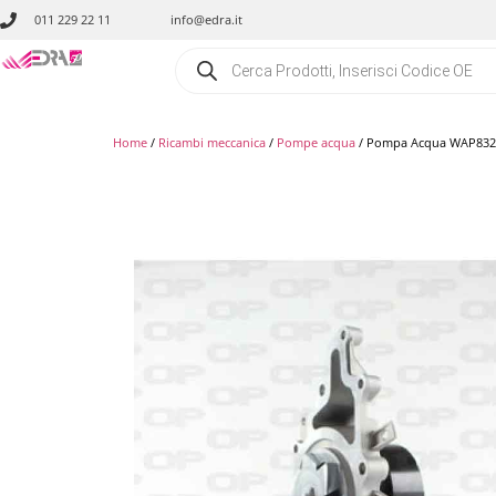
011 229 22 11
info@edra.it
Home
/
Ricambi meccanica
/
Pompe acqua
/ Pompa Acqua WAP832