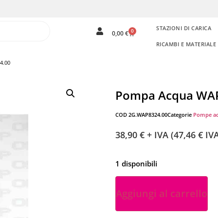
STAZIONI DI CARICA
0
0,00
€
RICAMBI E MATERIAL
4.00
Pompa Acqua WA
COD
2G.WAP8324.00
Categorie
Pompe a
38,90
€
+ IVA (
47,46
€
IVA
1 disponibili
Aggiungi al carrello