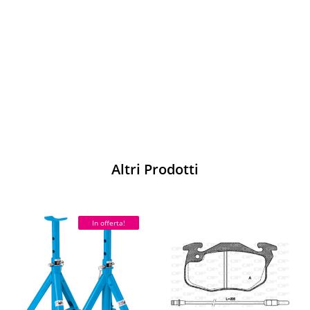
Vesti Sparco: stile, sicurezza e comfort
per ogni pilota. Scopri l'eccellenza sulla
pista
Acquista
Altri Prodotti
In offerta!