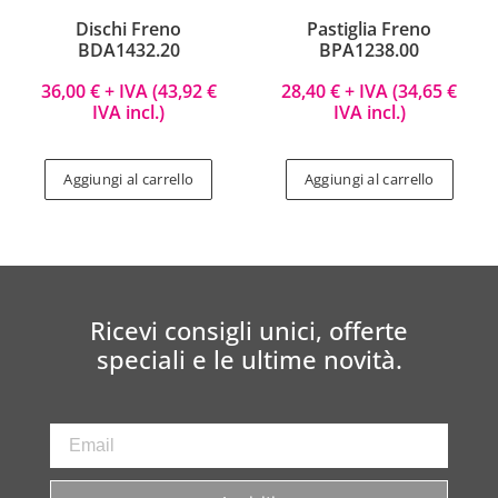
Dischi Freno
Pastiglia Freno
BDA1432.20
BPA1238.00
36,00
€
+ IVA (
43,92
€
28,40
€
+ IVA (
34,65
€
IVA incl.)
IVA incl.)
Aggiungi al carrello
Aggiungi al carrello
Ricevi consigli unici, offerte
speciali e le ultime novità.