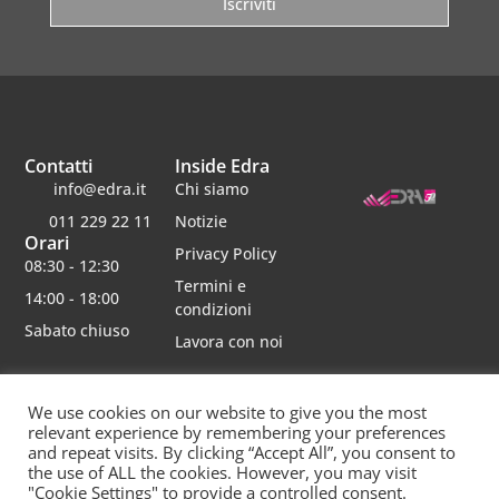
Iscriviti
Contatti
Inside Edra
info@edra.it
Chi siamo
011 229 22 11
Notizie
Orari
Privacy Policy
08:30 - 12:30
Termini e
14:00 - 18:00
condizioni
Sabato chiuso
Lavora con noi
We use cookies on our website to give you the most
relevant experience by remembering your preferences
Edra srl | Via schiaparelli 16 | 10148 torino | p.iva 06482750012 | Capitale Sociale 30000 interamente
and repeat visits. By clicking “Accept All”, you consent to
versato | rea 790234 registro imprese re
Questo sito è protetto da Google reCAPTCHA v3,
Privacy Policy
e
Terms of Service
di
the use of ALL the cookies. However, you may visit
Google.
"Cookie Settings" to provide a controlled consent.