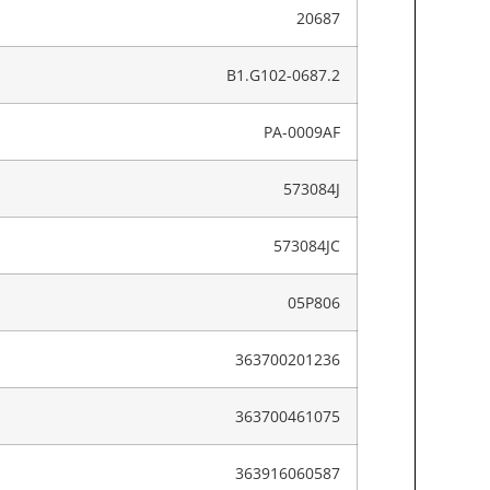
20687
B1.G102-0687.2
PA-0009AF
573084J
573084JC
05P806
363700201236
363700461075
363916060587