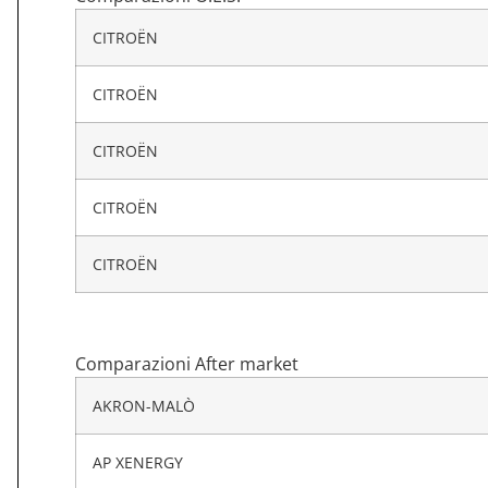
CITROËN
CITROËN
CITROËN
CITROËN
CITROËN
Comparazioni After market
AKRON-MALÒ
AP XENERGY