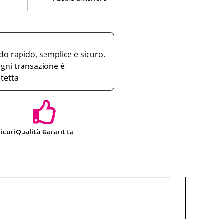
e
o rapido, semplice e sicuro.
ogni transazione è
otetta
icuri
Qualità Garantita