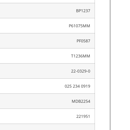
BP1237
P61075MM
PF0587
T1236MM
22-0329-0
025 234 0919
MDB2254
221951