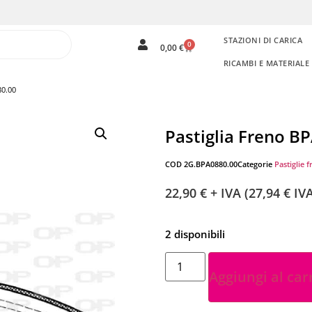
STAZIONI DI CARICA
0
0,00
€
RICAMBI E MATERIAL
80.00
Pastiglia Freno B
COD
2G.BPA0880.00
Categorie
Pastiglie f
22,90
€
+ IVA (
27,94
€
IVA
2 disponibili
Aggiungi al car