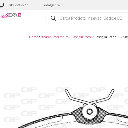
011 229 22 11
info@edra.it
Home
/
Ricambi meccanica
/
Pastiglie freni
/ Pastiglia Freno BPA08