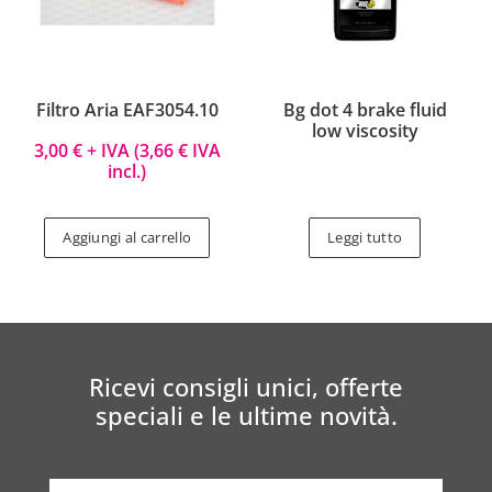
Filtro Aria EAF3054.10
Bg dot 4 brake fluid
low viscosity
3,00
€
+ IVA (
3,66
€
IVA
incl.)
Aggiungi al carrello
Leggi tutto
Ricevi consigli unici, offerte
speciali e le ultime novità.