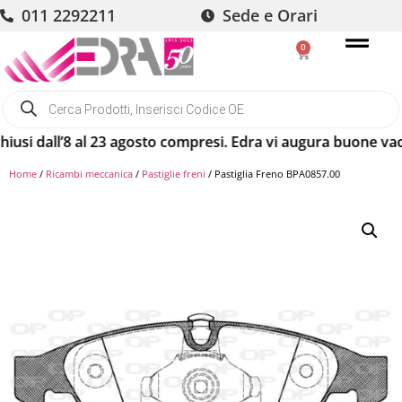
011 2292211
Sede e Orari
0
ll’8 al 23 agosto compresi. Edra vi augura buone vacanze! G
Home
/
Ricambi meccanica
/
Pastiglie freni
/ Pastiglia Freno BPA0857.00