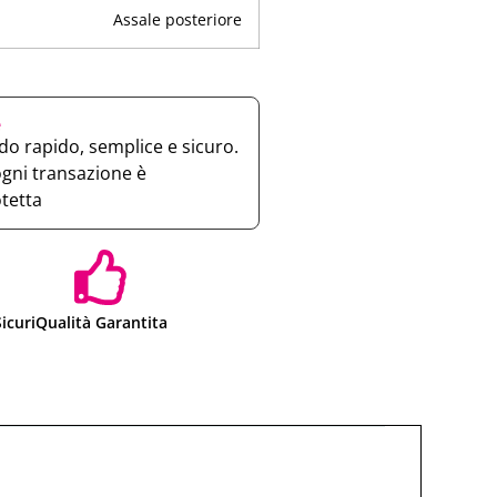
Assale posteriore
e
o rapido, semplice e sicuro.
ogni transazione è
otetta
icuri
Qualità Garantita