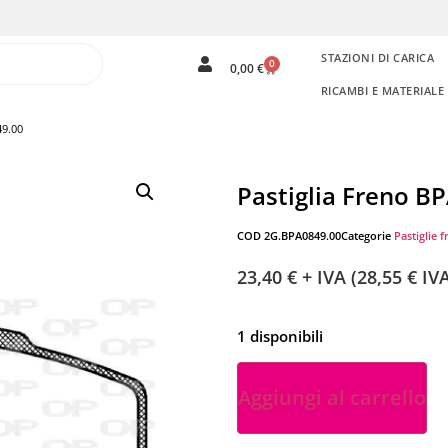
STAZIONI DI CARICA
0
0,00
€
RICAMBI E MATERIAL
49.00
Pastiglia Freno B
COD
2G.BPA0849.00
Categorie
Pastiglie f
23,40
€
+ IVA (
28,55
€
IVA
1 disponibili
Aggiungi al carrello