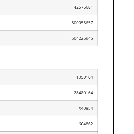
42576681
500055657
504226945
1050164
28480164
X40854
604862