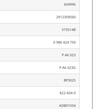
604996
2912309560
573514B
0 986 424 750
P A6 023
P A6 023G
BP3025
822-604-0
ADB01034