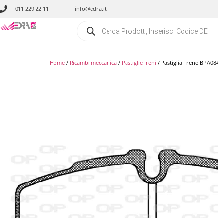
011 229 22 11
info@edra.it
Home
/
Ricambi meccanica
/
Pastiglie freni
/ Pastiglia Freno BPA08