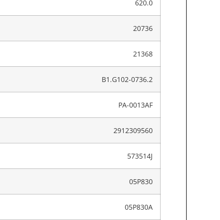
620.0
20736
21368
B1.G102-0736.2
PA-0013AF
2912309560
573514J
05P830
05P830A