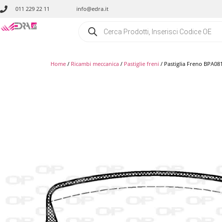
011 229 22 11
info@edra.it
Home
/
Ricambi meccanica
/
Pastiglie freni
/ Pastiglia Freno BPA08