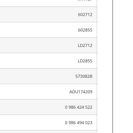
602712
602855
LD2712
LD2855
573082B
ADU174209
0 986 424 522
0 986 494 023