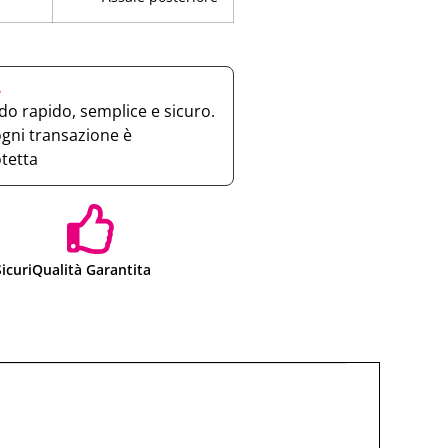
e
o rapido, semplice e sicuro.
ogni transazione è
otetta
icuri
Qualità Garantita