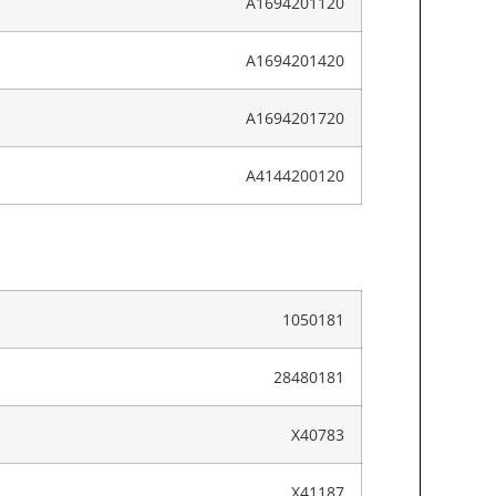
A1694201120
A1694201420
A1694201720
A4144200120
1050181
28480181
X40783
X41187