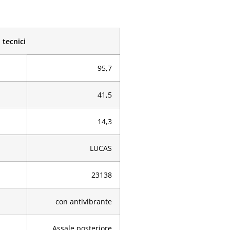
 tecnici
95,7
41,5
14,3
LUCAS
23138
con antivibrante
Assale posteriore