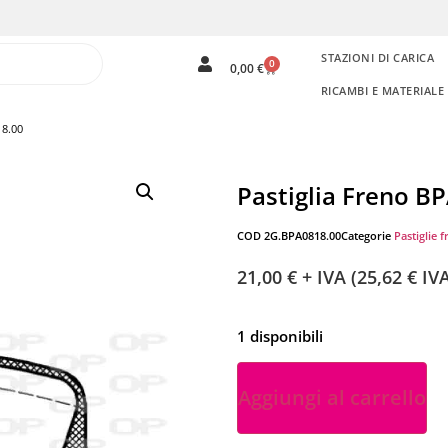
STAZIONI DI CARICA
0
0,00
€
RICAMBI E MATERIAL
18.00
Pastiglia Freno B
COD
2G.BPA0818.00
Categorie
Pastiglie f
21,00
€
+ IVA (
25,62
€
IVA
1 disponibili
Aggiungi al carrello