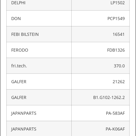
DELPHI
LP1502
DON
PCP1549
FEBI BILSTEIN
16541
FERODO
FDB1326
fri.tech.
370.0
GALFER
21262
GALFER
B1.G102-1262.2
JAPANPARTS
PA-583AF
JAPANPARTS
PA-K06AF