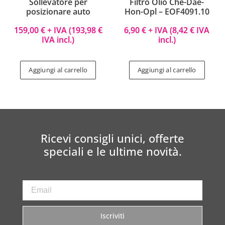
Sollevatore per
Filtro Olio Che-Dae-
posizionare auto
Hon-Opl – EOF4091.10
159,00
€
+ IVA (
193,98
€
6,90
€
+ IVA (
8,42
€
IVA
IVA incl.)
incl.)
Aggiungi al carrello
Aggiungi al carrello
Ricevi consigli unici, offerte
speciali e le ultime novità.
Iscriviti