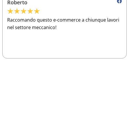
Roberto
★
★
★
★
★
Raccomando questo e-commerce a chiunque lavori
nel settore meccanico!
Sparco
Vesti Sparco: stile, sicurezza e comfort