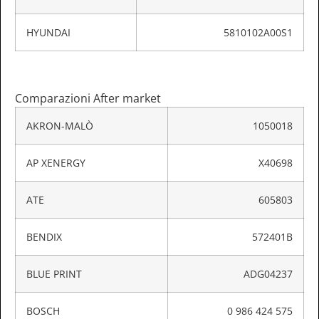
HYUNDAI
5810102A00S1
Comparazioni After market
AKRON-MALÒ
1050018
AP XENERGY
X40698
ATE
605803
BENDIX
572401B
BLUE PRINT
ADG04237
BOSCH
0 986 424 575