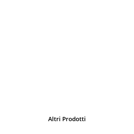
Sparco
Vesti Sparco: stile, sicurezza e comfort
per ogni pilota. Scopri l'eccellenza sulla
pista
Acquista
Altri Prodotti