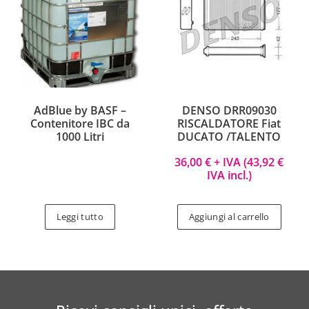
AdBlue by BASF –
DENSO DRR09030
Contenitore IBC da
RISCALDATORE Fiat
1000 Litri
DUCATO /TALENTO
36,00
€
+ IVA (
43,92
€
IVA incl.)
Leggi tutto
Aggiungi al carrello