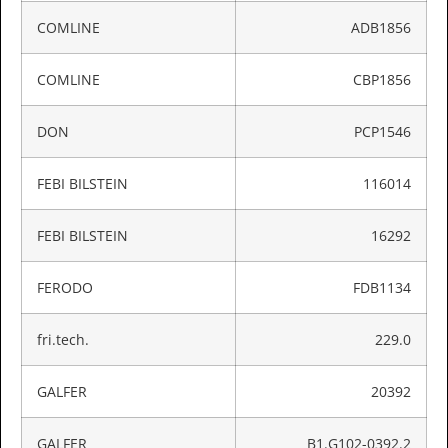
COMLINE
ADB1856
COMLINE
CBP1856
DON
PCP1546
FEBI BILSTEIN
116014
FEBI BILSTEIN
16292
FERODO
FDB1134
fri.tech.
229.0
GALFER
20392
GALFER
B1.G102-0392.2