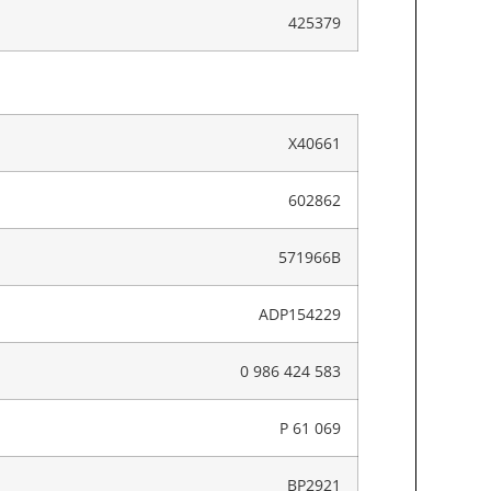
425379
X40661
602862
571966B
ADP154229
0 986 424 583
P 61 069
BP2921