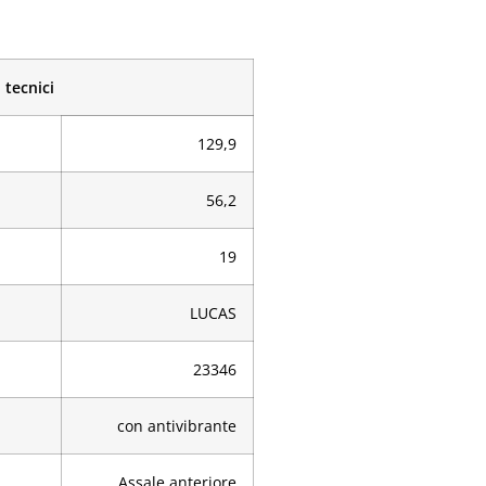
 tecnici
129,9
56,2
19
LUCAS
23346
con antivibrante
Assale anteriore