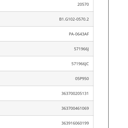
20570
B1.G102-0570.2
PA-0643AF
571966J
571966JC
05P950
363700205131
363700461069
363916060199