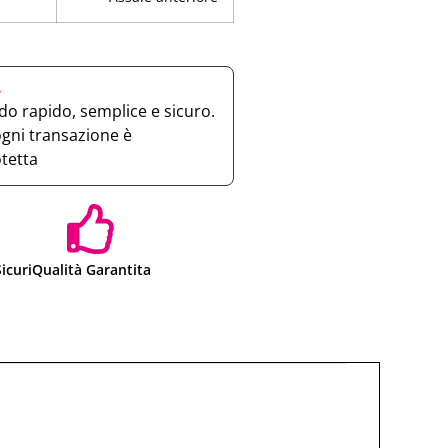
e
o rapido, semplice e sicuro.
ogni transazione è
otetta
icuri
Qualità Garantita