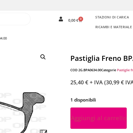
STAZIONI DI CARICA
0
0,00
€
RICAMBI E MATERIAL
34.00
Pastiglia Freno B
COD
2G.BPA0634.00
Categorie
Pastiglie f
25,40
€
+ IVA (
30,99
€
IVA
1 disponibili
Aggiungi al carrello