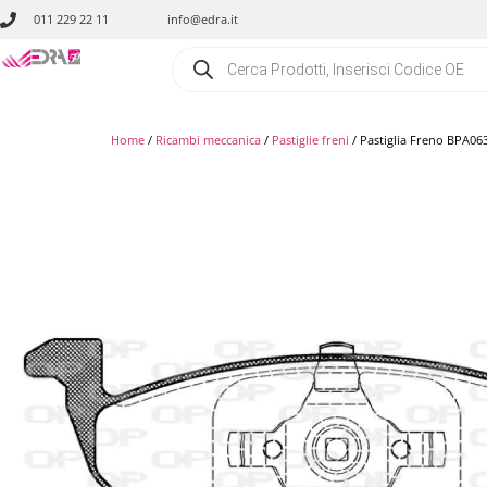
011 229 22 11
info@edra.it
Home
/
Ricambi meccanica
/
Pastiglie freni
/ Pastiglia Freno BPA06