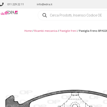
011 229 22 11
info@edra.it
Home
/
Ricambi meccanica
/
Pastiglie freni
/ Pastiglia Freno BPA02