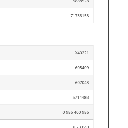
5888528
71738153
X40221
605409
607043
571448B
0 986 460 986
P 23 040