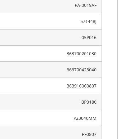
PA-0019AF
571448J
05P016
363700201030
363700423040
363916060807
BP0180
P23040MM
PF0807