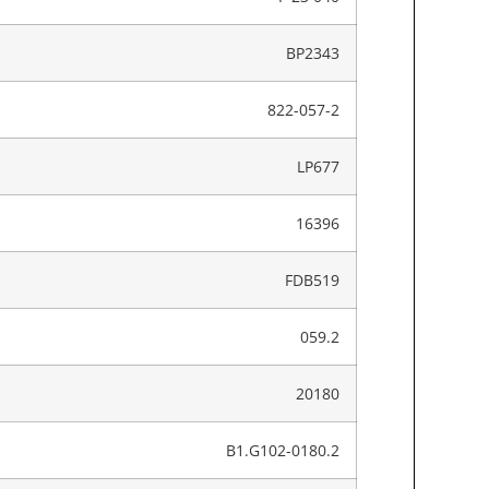
BP2343
822-057-2
LP677
16396
FDB519
059.2
20180
B1.G102-0180.2