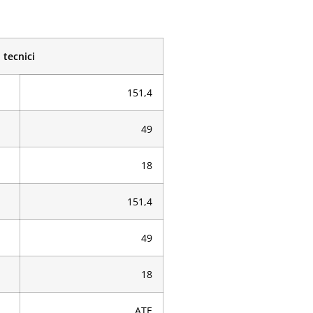
 tecnici
151,4
49
18
151,4
49
18
ATE