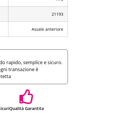
21193
Assale anteriore
e
o rapido, semplice e sicuro.
ogni transazione è
otetta
icuri
Qualità Garantita