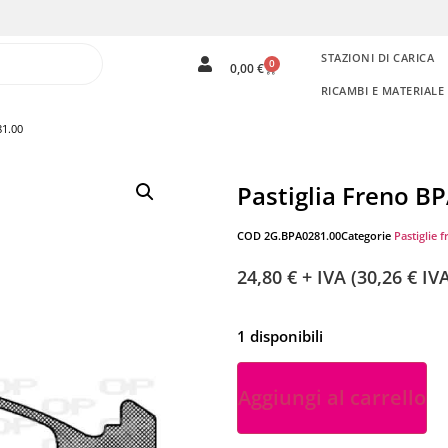
STAZIONI DI CARICA
0
0,00
€
RICAMBI E MATERIAL
81.00
Pastiglia Freno B
COD
2G.BPA0281.00
Categorie
Pastiglie f
24,80
€
+ IVA (
30,26
€
IVA
1 disponibili
Aggiungi al carrello