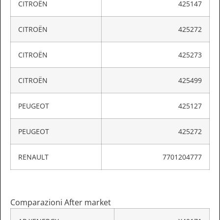
CITROËN
425147
CITROËN
425272
CITROËN
425273
CITROËN
425499
PEUGEOT
425127
PEUGEOT
425272
RENAULT
7701204777
Comparazioni After market