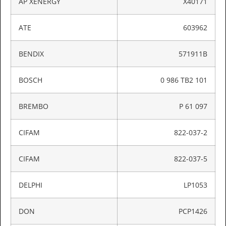
AP XENERGY
X40171
ATE
603962
BENDIX
571911B
BOSCH
0 986 TB2 101
BREMBO
P 61 097
CIFAM
822-037-2
CIFAM
822-037-5
DELPHI
LP1053
DON
PCP1426