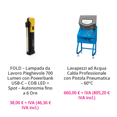
FOLD – Lampada da
Lavapezzi ad Acqua
Lavoro Pieghevole 700
Calda Professionale
Lumen con Powerbank
con Pistola Pneumatica
USB-C – COB LED +
– 60°C
Spot – Autonomia fino
660,00
€
+ IVA (
805,20
€
a 6 Ore
IVA incl.)
38,00
€
+ IVA (
46,36
€
IVA incl.)