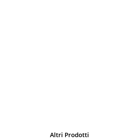
Sparco
Vesti Sparco: stile, sicurezza e comfort
per ogni pilota. Scopri l'eccellenza sulla
pista
Acquista
Altri Prodotti