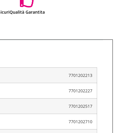
icuri
Qualità Garantita
7701202213
7701202227
7701202517
7701202710