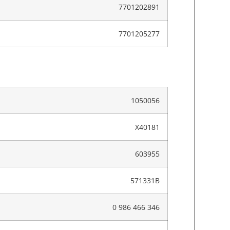
7701202891
7701205277
1050056
X40181
603955
571331B
0 986 466 346