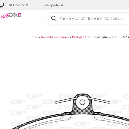
011 229 22 11
info@edra.it
Home
/
Ricambi meccanica
/
Pastiglie freni
/ Pastiglia Freno BPA01