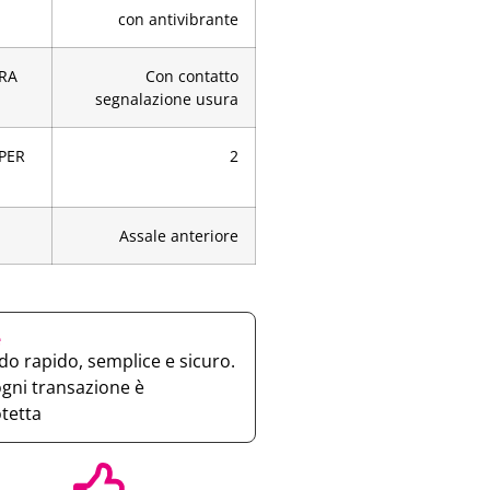
con antivibrante
RA
Con contatto
segnalazione usura
[PER
2
Assale anteriore
e
o rapido, semplice e sicuro.
ogni transazione è
otetta