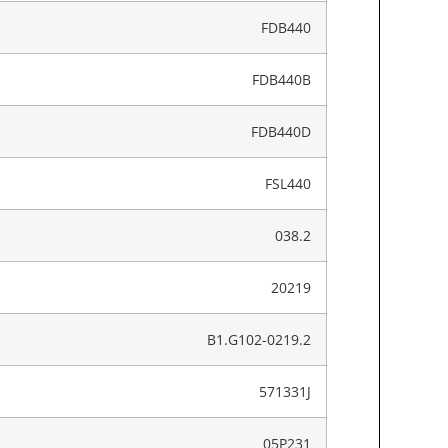
FDB440
FDB440B
FDB440D
FSL440
038.2
20219
B1.G102-0219.2
571331J
05P231