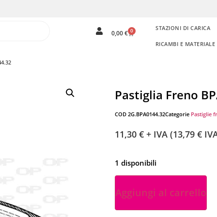
STAZIONI DI CARICA
0
0,00
€
RICAMBI E MATERIAL
44.32
Pastiglia Freno B
COD
2G.BPA0144.32
Categorie
Pastiglie f
11,30
€
+ IVA (
13,79
€
IVA
1 disponibili
Aggiungi al carrello