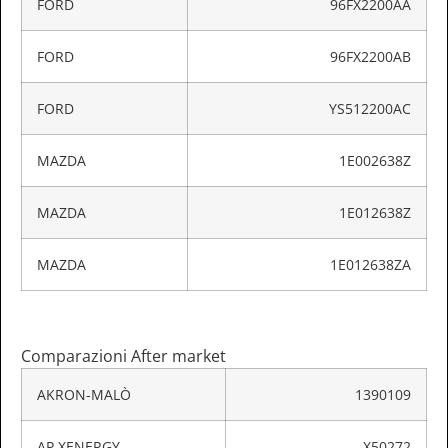
FORD
96FX2200AA
FORD
96FX2200AB
FORD
YS512200AC
MAZDA
1E002638Z
MAZDA
1E012638Z
MAZDA
1E012638ZA
Comparazioni After market
AKRON-MALÒ
1390109
AP XENERGY
X50272