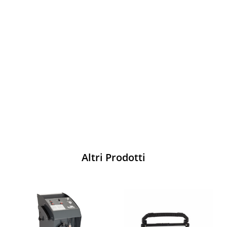
Vesti Sparco: stile, sicurezza e comfort
per ogni pilota. Scopri l'eccellenza sulla
pista
Acquista
Altri Prodotti