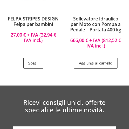
FELPA STRIPES DESIGN
Sollevatore Idraulico
Felpa per bambini
per Moto con Pompa a
Pedale – Portata 400 kg
27,00
€
+ IVA (
32,94
€
IVA incl.)
666,00
€
+ IVA (
812,52
€
IVA incl.)
Scegli
Aggiungi al carrello
Ricevi consigli unici, offerte
speciali e le ultime novità.