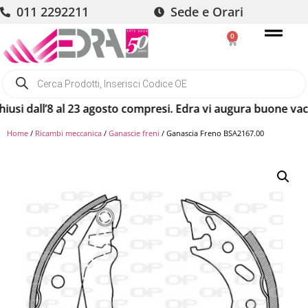
011 2292211
Sede e Orari
0
 dall’8 al 23 agosto compresi. Edra vi augura buone vacanze!
Home
/
Ricambi meccanica
/
Ganascie freni
/ Ganascia Freno BSA2167.00