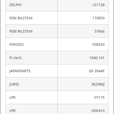
DELPHI
LS1728
FEBI BILSTEIN
170859
FEBI BILSTEIN
37666
FERODO
FSB543
fri.tech.
1040.141
JAPANPARTS
GF-394AF
JURID
362386J
LPR
07175
LPR
OEK410