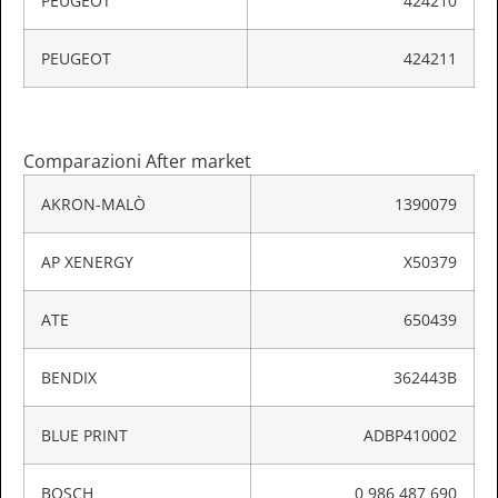
PEUGEOT
424210
PEUGEOT
424211
Comparazioni After market
AKRON-MALÒ
1390079
AP XENERGY
X50379
ATE
650439
BENDIX
362443B
BLUE PRINT
ADBP410002
BOSCH
0 986 487 690