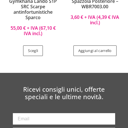
Gymkhana Lando S1P
Spazzola Posteriore –
SRC Scarpe
WBR7003.00
antinfortunistiche
3,60
€
+ IVA (
4,39
€
IVA
Sparco
incl.)
55,00
€
+ IVA (
67,10
€
IVA incl.)
Scegli
Aggiungi al carrello
Ricevi consigli unici, offerte
speciali e le ultime novità.