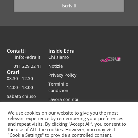
Iscriviti
Contatti
Inside Edra
info@edra.it
Chi siamo
011 229 22 11
Notizie
Orari
Privacy Policy
08:30 - 12:30
Termini e
14:00 - 18:00
condizioni
Sabato chiuso
Lavora con noi
We use cookies on our website to give you the most
relevant experience by remembering your preferences
and repeat visits. By clicking “Accept All”, you consent to
Edra srl | Via schiaparelli 16 | 10148 torino | p.iva 06482750012 | Capitale Sociale 30000 interamente
the use of ALL the cookies. However, you may visit
versato | rea 790234 registro imprese re
"Cookie Settings" to provide a controlled consent.
Questo sito è protetto da Google reCAPTCHA v3,
Privacy Policy
e
Terms of Service
di