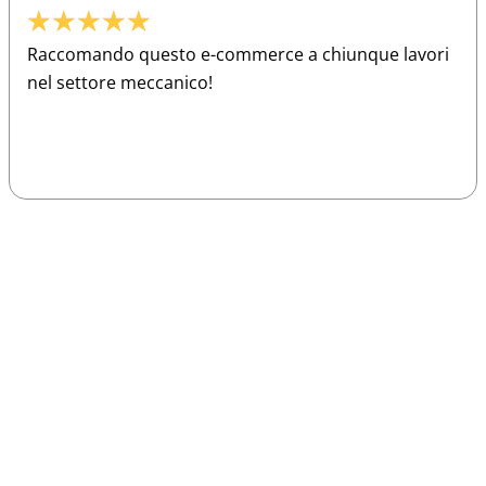
★
★
★
★
★
Raccomando questo e-commerce a chiunque lavori
nel settore meccanico!
Sparco
Vesti Sparco: stile, sicurezza e comfort
per ogni pilota. Scopri l'eccellenza sulla