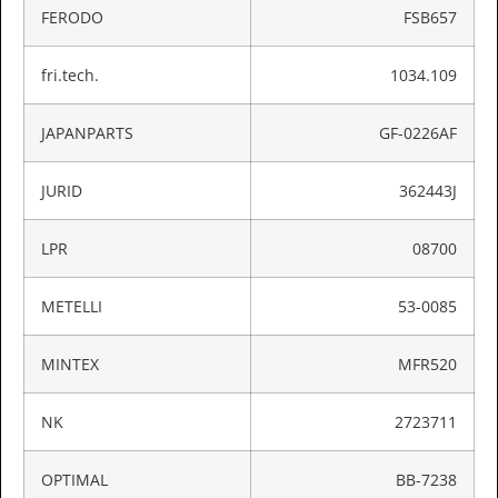
FERODO
FSB657
fri.tech.
1034.109
JAPANPARTS
GF-0226AF
JURID
362443J
LPR
08700
METELLI
53-0085
MINTEX
MFR520
NK
2723711
OPTIMAL
BB-7238