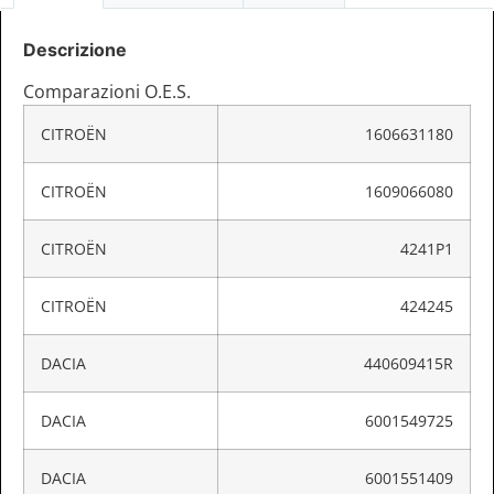
Descrizione
Comparazioni O.E.S.
CITROËN
1606631180
CITROËN
1609066080
CITROËN
4241P1
CITROËN
424245
DACIA
440609415R
DACIA
6001549725
DACIA
6001551409