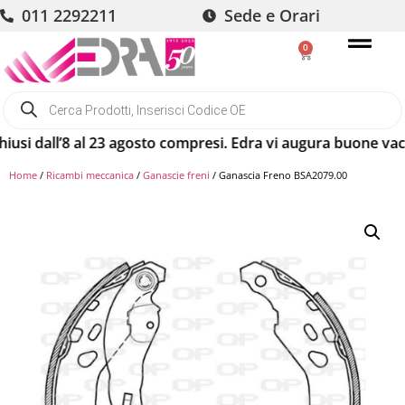
011 2292211
Sede e Orari
0
all’8 al 23 agosto compresi. Edra vi augura buone vacanze! 
Home
/
Ricambi meccanica
/
Ganascie freni
/ Ganascia Freno BSA2079.00