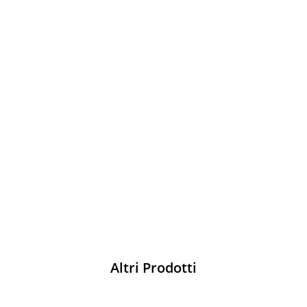
Sparco
Vesti Sparco: stile, sicurezza e comfort
per ogni pilota. Scopri l'eccellenza sulla
pista
Acquista
Altri Prodotti