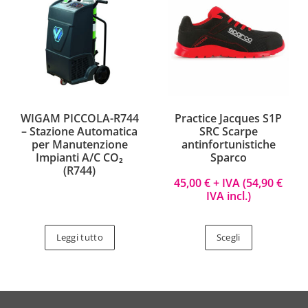
WIGAM PICCOLA-R744
Practice Jacques S1P
– Stazione Automatica
SRC Scarpe
per Manutenzione
antinfortunistiche
Impianti A/C CO₂
Sparco
(R744)
45,00
€
+ IVA (
54,90
€
IVA incl.)
Leggi tutto
Scegli