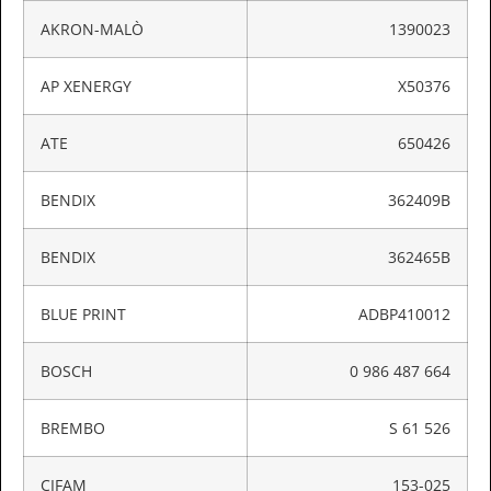
AKRON-MALÒ
1390023
AP XENERGY
X50376
ATE
650426
BENDIX
362409B
BENDIX
362465B
BLUE PRINT
ADBP410012
BOSCH
0 986 487 664
BREMBO
S 61 526
CIFAM
153-025